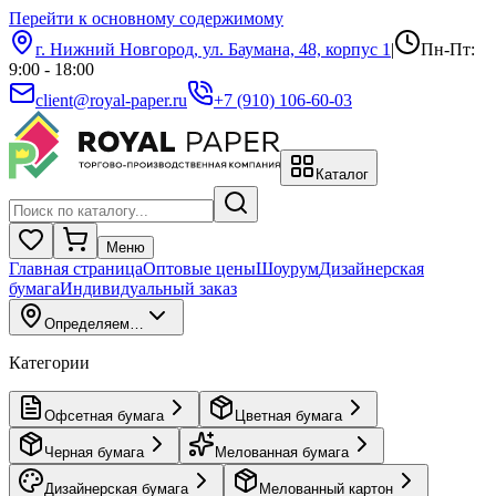
Перейти к основному содержимому
г. Нижний Новгород, ул. Баумана, 48, корпус 1
|
Пн-Пт:
9:00 - 18:00
client@royal-paper.ru
+7 (910) 106-60-03
Каталог
Меню
Главная страница
Оптовые цены
Шоурум
Дизайнерская
бумага
Индивидуальный заказ
Определяем…
Категории
Офсетная бумага
Цветная бумага
Черная бумага
Мелованная бумага
Дизайнерская бумага
Мелованный картон