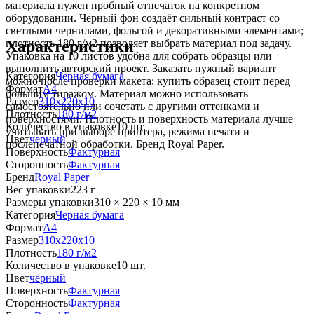
материала нужен пробный отпечаток на конкретном
оборудовании. Чёрный фон создаёт сильный контраст со
светлыми чернилами, фольгой и декоративными элементами;
Характеристики
плотность 180 г/м2 позволяет выбрать материал под задачу.
Упаковка на 10 листов удобна для собрать образцы или
выполнить авторский проект. Заказать нужный вариант
Категория
Черная бумага
можно после проверки макета; купить образец стоит перед
Формат
A4
большим тиражом. Материал можно использовать
Размер
310x220x10
самостоятельно или сочетать с другими оттенками и
Плотность
180 г/м2
поверхностями. Плотность и поверхность материала лучше
Количество в упаковке
10 шт.
учитывать при выборе принтера, режима печати и
Цвет
черный
послепечатной обработки. Бренд Royal Paper.
Поверхность
Фактурная
Сторонность
Фактурная
Бренд
Royal Paper
Вес упаковки
223 г
Размеры упаковки
310 × 220 × 10 мм
Категория
Черная бумага
Формат
A4
Размер
310x220x10
Плотность
180 г/м2
Количество в упаковке
10 шт.
Цвет
черный
Поверхность
Фактурная
Сторонность
Фактурная