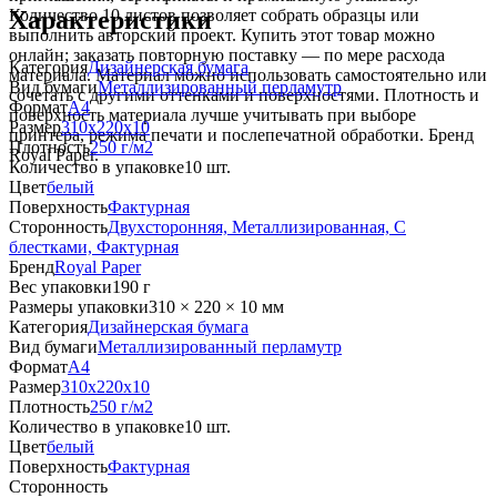
Характеристики
Количество 10 листов позволяет собрать образцы или
выполнить авторский проект. Купить этот товар можно
онлайн; заказать повторную поставку — по мере расхода
Категория
Дизайнерская бумага
материала. Материал можно использовать самостоятельно или
Вид бумаги
Металлизированный перламутр
сочетать с другими оттенками и поверхностями. Плотность и
Формат
A4
поверхность материала лучше учитывать при выборе
Размер
310x220x10
принтера, режима печати и послепечатной обработки. Бренд
Плотность
250 г/м2
Royal Paper.
Количество в упаковке
10 шт.
Цвет
белый
Поверхность
Фактурная
Сторонность
Двухсторонняя, Металлизированная, С
блестками, Фактурная
Бренд
Royal Paper
Вес упаковки
190 г
Размеры упаковки
310 × 220 × 10 мм
Категория
Дизайнерская бумага
Вид бумаги
Металлизированный перламутр
Формат
A4
Размер
310x220x10
Плотность
250 г/м2
Количество в упаковке
10 шт.
Цвет
белый
Поверхность
Фактурная
Сторонность