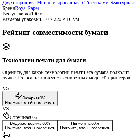
Двухсторонняя, Металлизированная, С блестками, Фактурная
Бренд
Royal Paper
Вес упаковки
190 г
Размеры упаковки
310 × 220 × 10 мм
Рейтинг совместимости бумаги
Технологии печати для бумаги
Оцените, для какой технологии печати эта бумага подходит
лучше. Голоса не зависят от конкретных моделей принтеров.
VS
Лазерная
0
%
Нажмите, чтобы голоснуть
VS
Струйная
0
%
Водорастворимые
0
%
Пигментные
0
%
Нажмите, чтобы голоснуть
Нажмите, чтобы голоснуть