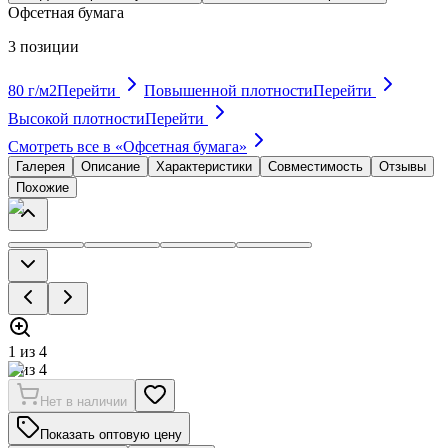
Офсетная бумага
3
позиции
80 г/м2
Перейти
Повышенной плотности
Перейти
Высокой плотности
Перейти
Смотреть все в «
Офсетная бумага
»
Галерея
Описание
Характеристики
Совместимость
Отзывы
Похожие
1
из
4
1
из
4
Нет в наличии
Показать оптовую цену