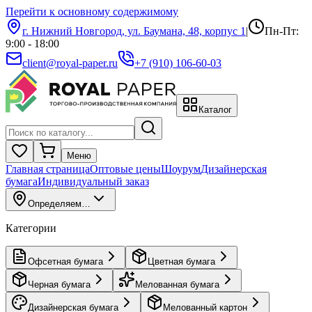
Перейти к основному содержимому
г. Нижний Новгород, ул. Баумана, 48, корпус 1
|
Пн-Пт:
9:00 - 18:00
client@royal-paper.ru
+7 (910) 106-60-03
Каталог
Меню
Главная страница
Оптовые цены
Шоурум
Дизайнерская
бумага
Индивидуальный заказ
Определяем…
Категории
Офсетная бумага
Цветная бумага
Черная бумага
Мелованная бумага
Дизайнерская бумага
Мелованный картон