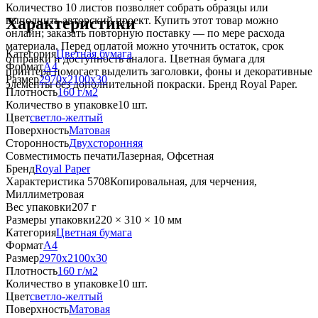
Количество 10 листов позволяет собрать образцы или
Характеристики
выполнить авторский проект. Купить этот товар можно
онлайн; заказать повторную поставку — по мере расхода
материала. Перед оплатой можно уточнить остаток, срок
Категория
Цветная бумага
отправки и доступность аналога. Цветная бумага для
Формат
A4
принтера помогает выделить заголовки, фоны и декоративные
Размер
2970x2100x30
элементы без дополнительной покраски. Бренд Royal Paper.
Плотность
160 г/м2
Количество в упаковке
10 шт.
Цвет
светло-желтый
Поверхность
Матовая
Сторонность
Двухсторонняя
Совместимость печати
Лазерная, Офсетная
Бренд
Royal Paper
Характеристика 5708
Копировальная, для черчения,
Миллиметровая
Вес упаковки
207 г
Размеры упаковки
220 × 310 × 10 мм
Категория
Цветная бумага
Формат
A4
Размер
2970x2100x30
Плотность
160 г/м2
Количество в упаковке
10 шт.
Цвет
светло-желтый
Поверхность
Матовая