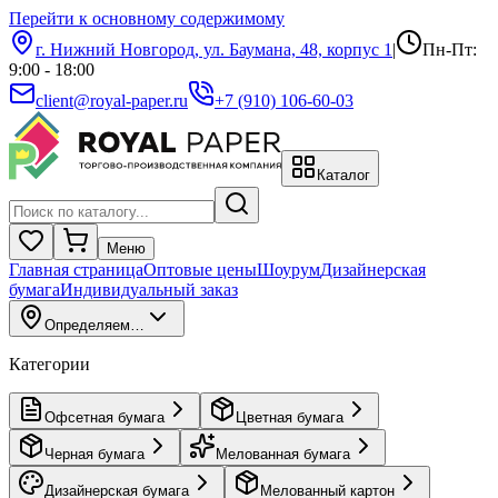
Перейти к основному содержимому
г. Нижний Новгород, ул. Баумана, 48, корпус 1
|
Пн-Пт:
9:00 - 18:00
client@royal-paper.ru
+7 (910) 106-60-03
Каталог
Меню
Главная страница
Оптовые цены
Шоурум
Дизайнерская
бумага
Индивидуальный заказ
Определяем…
Категории
Офсетная бумага
Цветная бумага
Черная бумага
Мелованная бумага
Дизайнерская бумага
Мелованный картон