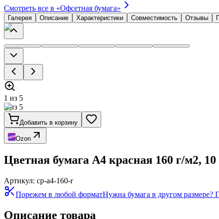
Смотреть все в «
Офсетная бумага
»
Галерея
Описание
Характеристики
Совместимость
Отзывы
1
из
5
1
из
5
Добавить в корзину
Ozon
Цветная бумага А4 красная 160 г/м2, 10
Артикул:
cp-a4-160-r
Порежем в любой формат
Нужна бумага в другом размере? 
Описание товара