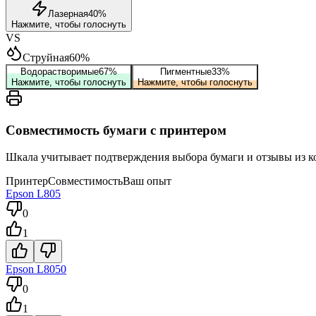
Лазерная
40
%
Нажмите, чтобы голоснуть
VS
Струйная
60
%
Водорастворимые
67
%
Пигментные
33
%
Нажмите, чтобы голоснуть
Нажмите, чтобы голоснуть
Совместимость бумаги с принтером
Шкала учитывает подтверждения выбора бумаги и отзывы из ко
Принтер
Совместимость
Ваш опыт
Epson
L805
0
1
Epson
L8050
0
1