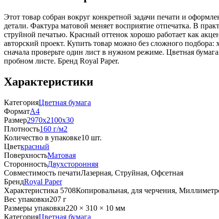
Этот товар собран вокруг конкретной задачи печати и оформлен
детали. Фактура матовой меняет восприятие отпечатка. В прак
струйной печатью. Красный оттенок хорошо работает как акцен
авторский проект. Купить товар можно без сложного подбора: 
сначала проверьте один лист в нужном режиме. Цветная бумага
пробном листе. Бренд Royal Paper.
Характеристики
Категория
Цветная бумага
Формат
A4
Размер
2970x2100x30
Плотность
160 г/м2
Количество в упаковке
10 шт.
Цвет
красный
Поверхность
Матовая
Сторонность
Двухсторонняя
Совместимость печати
Лазерная, Струйная, Офсетная
Бренд
Royal Paper
Характеристика 5708
Копировальная, для черчения, Миллиметр
Вес упаковки
207 г
Размеры упаковки
220 × 310 × 10 мм
Категория
Цветная бумага