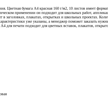
ия. Цветная бумага А4 красная 160 г/м2, 10 листов имеет форма
тическом применении он подходит для школьных работ, аппликац
т в заголовках, плакатах, открытках и школьных проектах. Коли
характеристики уже указаны, а менеджер поможет заказать нужны
 А4 для печати подходит для цветных вставок, плакатов, откры
овая