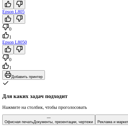
Epson
L805
0
1
Epson
L8050
0
1
Добавить принтер
Для каких задач подходит
Нажмите на столбик, чтобы проголосовать
—
Офисная печать
Документы, презентации, чертежи
Реклама и марке