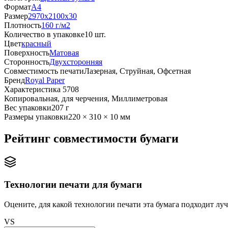
Формат
A4
Размер
2970x2100x30
Плотность
160 г/м2
Количество в упаковке
10 шт.
Цвет
красный
Поверхность
Матовая
Сторонность
Двухсторонняя
Совместимость печати
Лазерная, Струйная, Офсетная
Бренд
Royal Paper
Характеристика 5708
Копировальная, для черчения, Миллиметровая
Вес упаковки
207 г
Размеры упаковки
220 × 310 × 10 мм
Рейтинг совместимости бумаги
Технологии печати для бумаги
Оцените, для какой технологии печати эта бумага подходит луч
VS