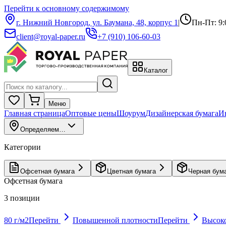
Перейти к основному содержимому
г. Нижний Новгород, ул. Баумана, 48, корпус 1
|
Пн-Пт: 9:
client@royal-paper.ru
+7 (910) 106-60-03
Каталог
Меню
Главная страница
Оптовые цены
Шоурум
Дизайнерская бумага
И
Определяем…
Категории
Офсетная бумага
Цветная бумага
Черная бум
Офсетная бумага
3
позиции
80 г/м2
Перейти
Повышенной плотности
Перейти
Высок