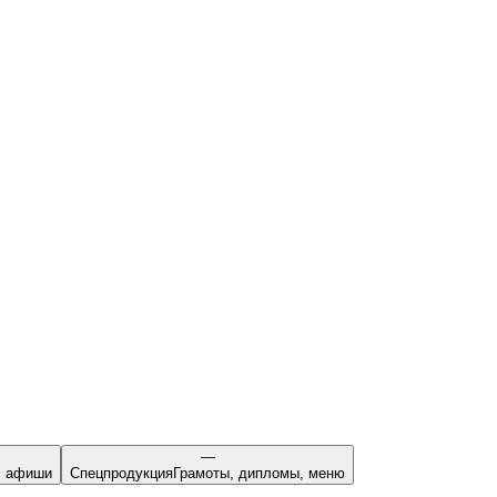
—
, афиши
Спецпродукция
Грамоты, дипломы, меню